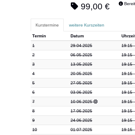
Bereit
99,00 €
Kurstermine
weitere Kurszeiten
Termin
Datum
Uhrzei
1
29.04.2025
19:15 
2
06.05.2025
19:15 
3
13.05.2025
19:15 
4
20.05.2025
19:15 
5
27.05.2025
19:15 
6
03.06.2025
19:15 
7
10.06.2025
19:15 
8
17.06.2025
19:15 
9
24.06.2025
19:15 
10
01.07.2025
19:15 