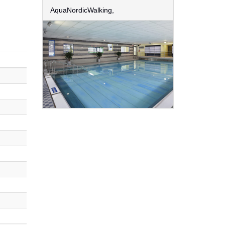
AquaNordicWalking,