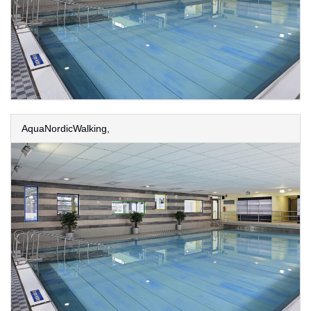
AquaNordicWalking,